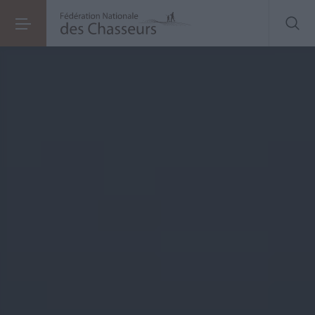
Les
fractions
de territoire morcelé n’atteignant pas le