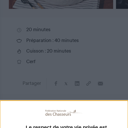
20 minutes
Préparation : 40 minutes
Cuisson : 20 minutes
Cerf
Partager
Ingrédients
4 personnes
Le respect de votre vie privée est