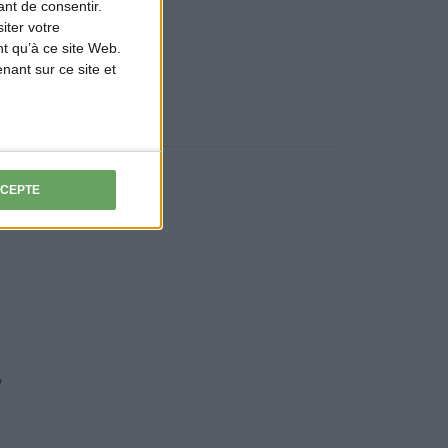
nt de consentir.
iter votre
ner de riz.
t qu’à ce site Web.
ant sur ce site et
CCEPTE
!