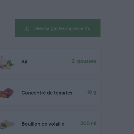
Télécharger les ingrédients
Ail
2 gousses
Concentré de tomates
10 g
Bouillon de volaille
300 ml