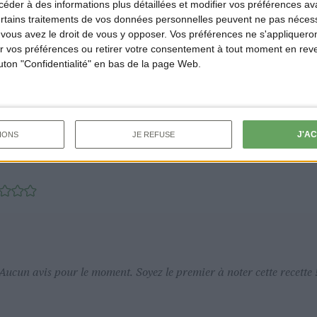
der à des informations plus détaillées et modifier vos préférences ava
ertains traitements de vos données personnelles peuvent ne pas nécess
es cacahuètes au moment de servir. Vous pouvez l’accompag
ous avez le droit de vous y opposer. Vos préférences ne s'appliqueron
 vos préférences ou retirer votre consentement à tout moment en reven
outon "Confidentialité" en bas de la page Web.
J'A
IONS
JE REFUSE
Aucun avis pour le moment. Soyez le premier à noter cette recette 