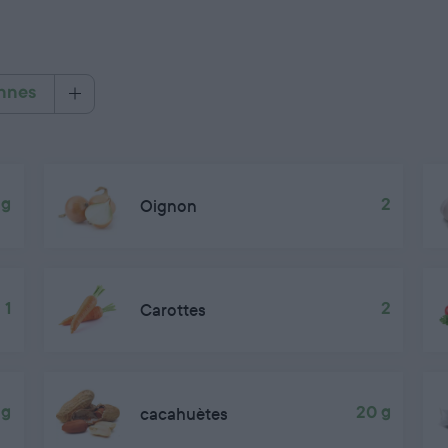
nnes
 g
Oignon
2
1
Carottes
2
 g
cacahuètes
20 g