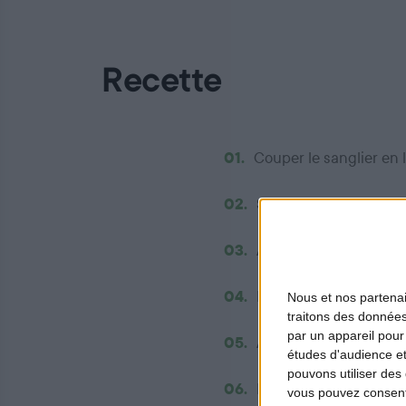
Recette
01.
Couper le sanglier en 
02.
Saisir les oignons, l’a
03.
Ajouter la carotte coup
04.
Faire saisir 5 minutes.
Nous et nos
partena
traitons des données
par un appareil pour
05.
Ajouter le concentré d
études d'audience e
pouvons utiliser des 
06.
Laisser cuire 15 minute
vous pouvez consent