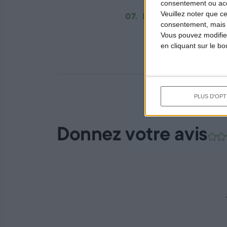
consentement ou accé
Veuillez noter que c
07.
Dresser dessus quelqu
consentement, mais v
Vous pouvez modifier
en cliquant sur le b
PLUS D'OPT
Donnez votre avis