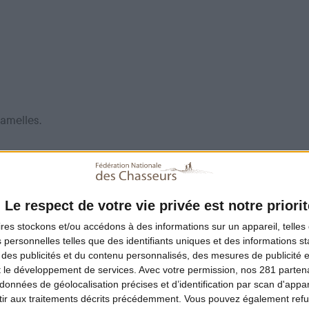
lamelles.
il et le gingembre coupés finement.
ée finement, et le sanglier.
Le respect de votre vie privée est notre priorit
ires
stockons et/ou accédons à des informations sur un appareil, telles 
 personnelles telles que des identifiants uniques et des informations 
 des publicités et du contenu personnalisés, des mesures de publicité 
e tomate, les épices, le beurre de cacahuètes, le sucre et le 
t le développement de services.
Avec votre permission, nos 281 parte
données de géolocalisation précises et d’identification par scan d'appare
s. Saler et poivrer.
ir aux traitements décrits précédemment. Vous pouvez également refu