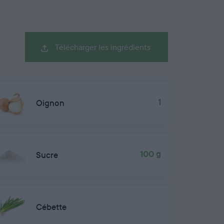
Télécharger les ingrédients
Oignon
1
Sucre
100 g
Cébette