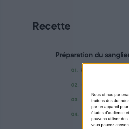
Recette
Préparation du sanglie
01.
Émincer l'oignon et l'ai
02.
Couper le sanglier en
Nous et nos
partena
03.
Retirer le sanglier de 
traitons des données
par un appareil pour
études d'audience e
04.
Les cuire 2 minutes pui
pouvons utiliser des 
vous pouvez consent