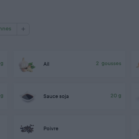
nnes
 g
Ail
2 gousses
 g
Sauce soja
20 g
Poivre