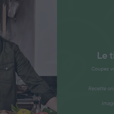
Le t
Coupez vo
Recette or
Imag