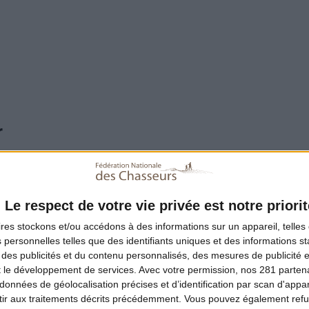
r
l.
 dés et le saisir dans une poêle bien chaude 1 minute maxim
Le respect de votre vie privée est notre priorit
ires
stockons et/ou accédons à des informations sur un appareil, telles 
la poêle et ajouter dans la même poêle l'ail et l'oignon ciselés
 personnelles telles que des identifiants uniques et des informations 
 des publicités et du contenu personnalisés, des mesures de publicité 
t le développement de services.
Avec votre permission, nos 281 parte
s retirer de la poêle.
données de géolocalisation précises et d’identification par scan d'appare
ir aux traitements décrits précédemment. Vous pouvez également refu