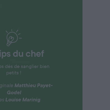
ips du chef
s dés de sanglier bien
petits !
iginale
Matthieu Payet-
Godel
es
Louise Marinig