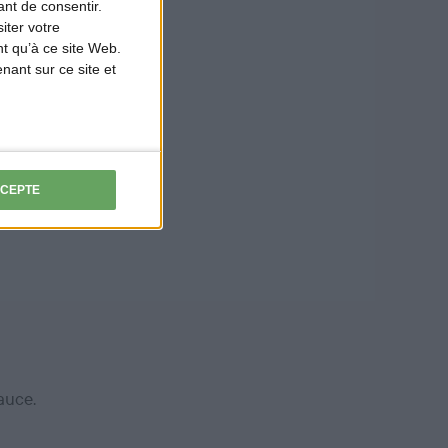
nt de consentir.
iter votre
t qu’à ce site Web.
ant sur ce site et
 brûler votre caramel.
CCEPTE
sauce.