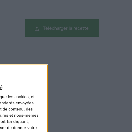
Télécharger la recette
um.
é
que les cookies, et
.
standards envoyées
et de contenu, des
naires et nous-mêmes
il. En cliquant,
ser de donner votre