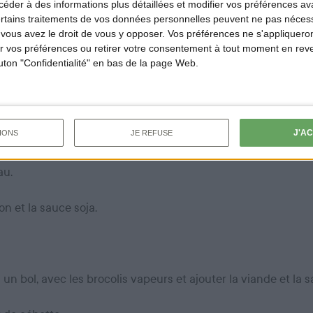
der à des informations plus détaillées et modifier vos préférences ava
l
ertains traitements de vos données personnelles peuvent ne pas nécess
ous avez le droit de vous y opposer. Vos préférences ne s'appliqueron
 vos préférences ou retirer votre consentement à tout moment en reven
issant cuire le sucre dans la même poêle. Attention à ne pas
outon "Confidentialité" en bas de la page Web.
e du sanglier au caramel
J'A
IONS
JE REFUSE
ail et l'oignon dans la poêle.
au.
on et la sauce soja.
s un bol, avec les brocolis vapeurs et ajouter la viande et la 