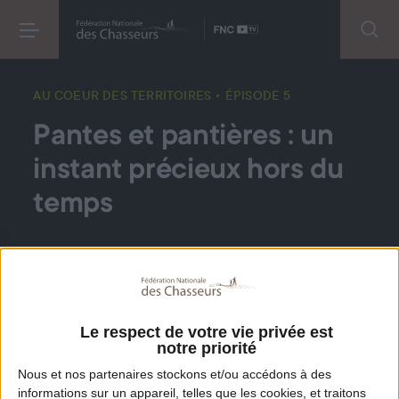
AU COEUR DES TERRITOIRES
• ÉPISODE 5
Pantes et pantières : un
instant précieux hors du
temps
Techniques 100% sélectives, collectives,
minutieuses et encadrées, pratiquées dans le
grand sud ouest, les pantières - chasse aux filets
Le respect de votre vie privée est
verticaux - et les pantes - chasse aux filets
notre priorité
horizontaux - reposent sur une connaissance
Nous et nos
partenaires
stockons et/ou accédons à des
fine des migrations et du comportement des
informations sur un appareil, telles que les cookies, et traitons