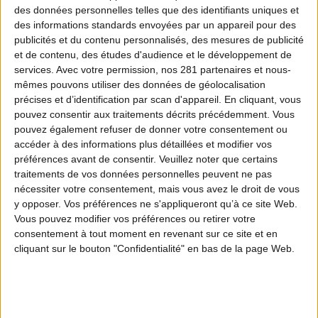
des données personnelles telles que des identifiants uniques et
palombes. Ignorant le progrès technique, les
des informations standards envoyées par un appareil pour des
mêmes codes se perpétuent génération après
publicités et du contenu personnalisés, des mesures de publicité
génération : ici rien n'a changé depuis des siècle.
et de contenu, des études d'audience et le développement de
services.
Avec votre permission, nos 281 partenaires et nous-
mêmes pouvons utiliser des données de géolocalisation
précises et d’identification par scan d'appareil. En cliquant, vous
DANS LA MÊME PLAYLIST
DÉCOUVREZ AUSSI
pouvez consentir aux traitements décrits précédemment. Vous
pouvez également refuser de donner votre consentement ou
accéder à des informations plus détaillées et modifier vos
préférences avant de consentir.
Veuillez noter que certains
ÉPISODE 1
FRC AURA
traitements de vos données personnelles peuvent ne pas
Étude de la dispersion du chamois
nécessiter votre consentement, mais vous avez le droit de vous
y opposer. Vos préférences ne s'appliqueront qu’à ce site Web.
ÉPISODE 2
🔥 AJOUT RÉCENT
Vous pouvez modifier vos préférences ou retirer votre
consentement à tout moment en revenant sur ce site et en
En immersion avec les chasseurs
cliquant sur le bouton "Confidentialité" en bas de la page Web.
Haut-Alpins
ÉPISODE 3
FRC AURA
Restauration des corridors