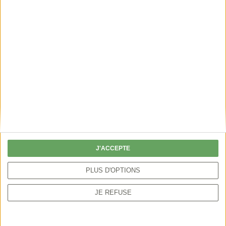
écologiques
ÉPISODE 4
FRC AURA
Valorisation de la viande de gibier
ÉPISODE 5
Pantes & pantières : a precious
moment out of time
J'ACCEPTE
PLUS D'OPTIONS
JE REFUSE