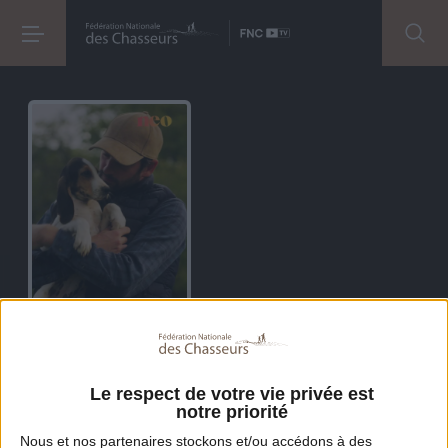
Les métiers de la chasse
Entre techniques ancestrales et innovations, cette
Le respect de votre vie privée est
série révèle la passion, l’éthique et l’expertise qui
notre priorité
animent ces métiers souvent méconnus. Chaque
Nous et nos
partenaires
stockons et/ou accédons à des