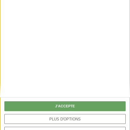
LES MÉTIERS DE LA CHASSE
François, éleveur de chiens
Découvrez aussi
🔥
🔥
SÉRIE
NOUVEAUX
INÉDITE
ÉPISODES
J'ACCEPTE
PLUS D'OPTIONS