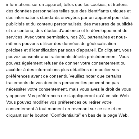
épisode nous emmène aux côtés d’hommes et de
informations sur un appareil, telles que les cookies, et traitons
femmes engagés pour comprendre leurs compétences,
des données personnelles telles que des identifiants uniques et
leurs défis quotidiens et leur contribution essentielle à
des informations standards envoyées par un appareil pour des
la gestion durable de la biodiversité.
publicités et du contenu personnalisés, des mesures de publicité
et de contenu, des études d'audience et le développement de
Regarder l’épisode 1
services.
Avec votre permission, nos 281 partenaires et nous-
mêmes pouvons utiliser des données de géolocalisation
précises et d’identification par scan d'appareil. En cliquant, vous
pouvez consentir aux traitements décrits précédemment. Vous
pouvez également refuser de donner votre consentement ou
accéder à des informations plus détaillées et modifier vos
Les épisodes
préférences avant de consentir.
Veuillez noter que certains
traitements de vos données personnelles peuvent ne pas
2 ÉPISODES DISPONIBLES
nécessiter votre consentement, mais vous avez le droit de vous
y opposer. Vos préférences ne s'appliqueront qu’à ce site Web.
Vous pouvez modifier vos préférences ou retirer votre
consentement à tout moment en revenant sur ce site et en
LES MÉTIERS DE LA CHASSE • ÉPISODE 2
cliquant sur le bouton "Confidentialité" en bas de la page Web.
Le métier de piqueux