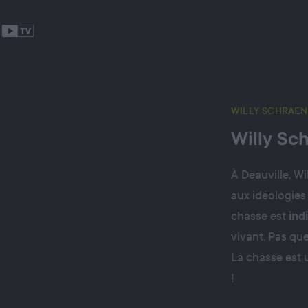
WILLY SCHRAEN
Willy Sc
À Deauville, Wi
aux idéologies 
chasse est
ind
vivant. Pas qu
La chasse est u
!