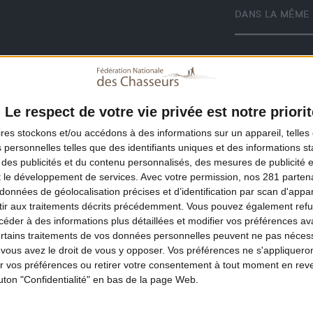
DANS LA MÊME 
Le respect de votre vie privée est notre priorit
ires
stockons et/ou accédons à des informations sur un appareil, telles 
 personnelles telles que des identifiants uniques et des informations 
 des publicités et du contenu personnalisés, des mesures de publicité 
t le développement de services.
Avec votre permission, nos 281 parte
données de géolocalisation précises et d’identification par scan d'appare
ir aux traitements décrits précédemment. Vous pouvez également refu
der à des informations plus détaillées et modifier vos préférences ava
ertains traitements de vos données personnelles peuvent ne pas nécess
ous avez le droit de vous y opposer. Vos préférences ne s'appliqueron
 vos préférences ou retirer votre consentement à tout moment en reven
outon "Confidentialité" en bas de la page Web.