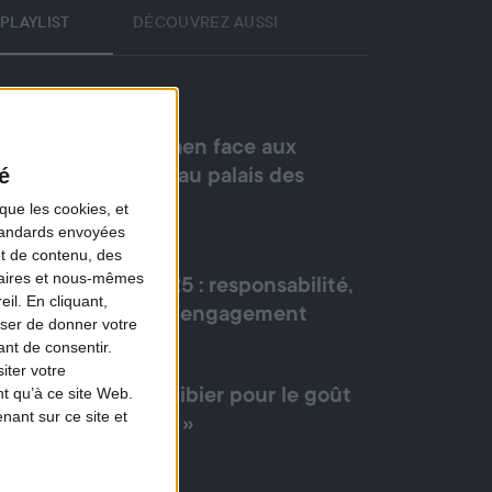
PLAYLIST
DÉCOUVREZ AUSSI
ÉPISODE 1
Willy Schraen face aux
é
chasseurs au palais des
Papes
que les cookies, et
standards envoyées
ÉPISODE 2
et de contenu, des
naires et nous-mêmes
Saison 2025 : responsabilité,
il. En cliquant,
passion et engagement
ser de donner votre
nt de consentir.
ÉPISODE 3
iter votre
t qu’à ce site Web.
« Osez le gibier pour le goût
ant sur ce site et
et la santé »
ÉPISODE 4