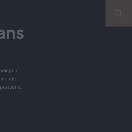
sans
role
pour
du monde
positions,