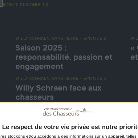
ÉPISODES DISPONIBLES
WILLY SCHRAEN, SANS FILTRE • ÉPISODE 2
WIL
Saison 2025 :
« 
responsabilité, passion et
et
engagement
WILLY SCHRAEN, SANS FILTRE • ÉPISODE 5
Willy Schraen face aux
chasseurs
Le respect de votre vie privée est notre priorit
ires
stockons et/ou accédons à des informations sur un appareil, telles 