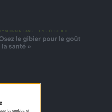
LY SCHRAEN, SANS FILTRE • ÉPISODE 3
Osez le gibier pour le goût
 la santé »
é
que les cookies, et