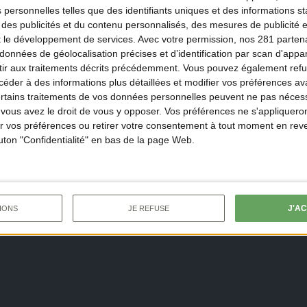
 personnelles telles que des identifiants uniques et des informations 
 des publicités et du contenu personnalisés, des mesures de publicité 
t le développement de services.
Avec votre permission, nos 281 parte
ssi
données de géolocalisation précises et d’identification par scan d'appare
ir aux traitements décrits précédemment. Vous pouvez également refu
der à des informations plus détaillées et modifier vos préférences ava
ertains traitements de vos données personnelles peuvent ne pas nécess
ous avez le droit de vous y opposer. Vos préférences ne s'appliqueron
 vos préférences ou retirer votre consentement à tout moment en reven
UVEAUX
ISODES
outon "Confidentialité" en bas de la page Web.
J'A
IONS
JE REFUSE