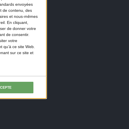
standards envoyées
et de contenu, des
naires et nous-mêmes
il. En cliquant,
ser de donner votre
nt de consentir.
iter votre
t qu’à ce site Web.
ant sur ce site et
CCEPTE