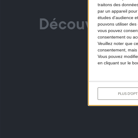
traitons des données
par un appareil pour
études d'audience e
Découvrez au
pouvons utiliser des 
vous pouvez consent
consentement ou accé
Veuillez noter que c
consentement, mais v
🔥
Vous pouvez modifier
NO
ÉP
en cliquant sur le b
PLUS D'OPT