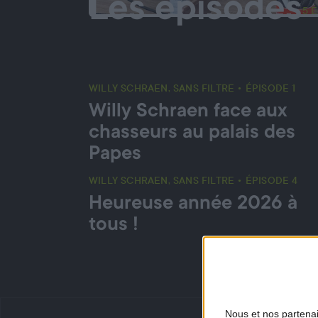
Les épisodes
5 
WILLY SCHRAEN, SANS FILTRE • ÉPISODE 1
Willy Schraen face aux
chasseurs au palais des
Papes
WILLY SCHRAEN, SANS FILTRE • ÉPISODE 4
Heureuse année 2026 à
tous !
Nous et nos
partena