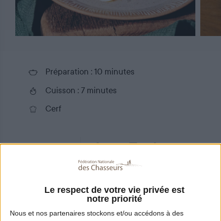
Préparation : 10 minutes
Cuisson : 7 minutes
Cerf
Partager
Le respect de votre vie privée est
Ingrédients
notre priorité
Nous et nos
partenaires
stockons et/ou accédons à des
4 personnes