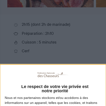
2h15 (dont 2h de marinade)
Préparation : 2h10
Cuisson : 5 minutes
Cerf
Partager
Le respect de votre vie privée est
Ingrédients
notre priorité
Nous et nos
partenaires
stockons et/ou accédons à des
4 personnes
informations sur un appareil, telles que les cookies, et traitons