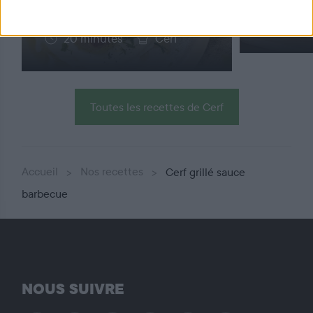
0/5
1h
20 minutes
Cerf
Toutes les recettes de Cerf
Accueil
Nos recettes
Cerf grillé sauce
barbecue
NOUS SUIVRE