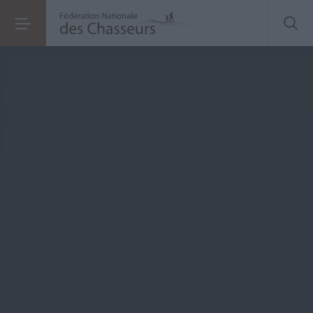
Peut-on
convoquer
un membre du CA d’une ACCA par mail ?