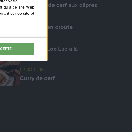
iter votre
Carpaccio de cerf aux câpres
t qu’à ce site Web.
ant sur ce site et
ÉPISODE 7
Chevreuil en croûte
ÉPISODE 8
Chevreuil Lôc Lac à la
CCEPTE
plancha
ÉPISODE 10
Curry de cerf