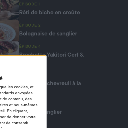
ÉPISODE 1
Rôti de biche en croûte
ÉPISODE 2
Bolognaise de sanglier
ÉPISODE 4
Brochette Yakitori Cerf &
fromage
ÉPISODE 5
é
Risotto de chevreuil à la
que les cookies, et
truffe
standards envoyées
et de contenu, des
ÉPISODE 6
naires et nous-mêmes
il. En cliquant,
Mafé de sanglier
ser de donner votre
nt de consentir.
ÉPISODE 6