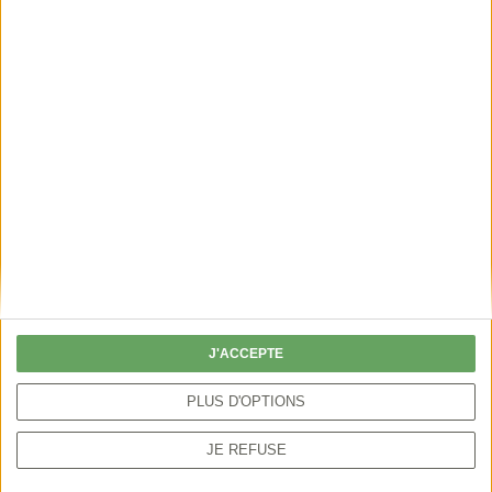
ÉPISODE 7
Chevreuil en croûte
ÉPISODE 8
Chevreuil Lôc Lac à la plancha
ÉPISODE 9
Boulettes de cerf
ÉPISODE 10
Curry de cerf
J'ACCEPTE
PLUS D'OPTIONS
JE REFUSE