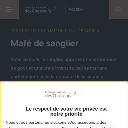
LES RECETTES DE MATTHIEU (4)
• ÉPISODE 6
Mafé de sanglier
Dans ce mafé, le sanglier apporte une profondeur
de goût et une vraie intensité, qui se marient
parfaitement avec la douceur de la sauce à
l’arachide. Une recette chaleureuse et
dépaysante, qui montre que le gibier sait aussi
voyager et s’adapter à des cuisines venues
Le respect de votre vie privée est
d’ailleurs.
notre priorité
Nous et nos
partenaires
stockons et/ou accédons à des