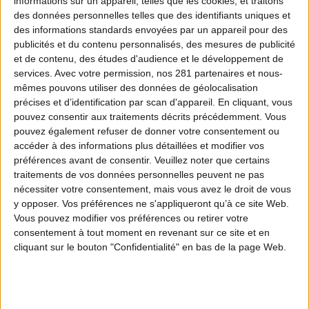
informations sur un appareil, telles que les cookies, et traitons
DANS LA MÊME PLAYLIST
DÉCOUVREZ AUSSI
des données personnelles telles que des identifiants uniques et
des informations standards envoyées par un appareil pour des
publicités et du contenu personnalisés, des mesures de publicité
et de contenu, des études d'audience et le développement de
ÉPISODE 1
services.
Avec votre permission, nos 281 partenaires et nous-
Rôti de biche en croûte
mêmes pouvons utiliser des données de géolocalisation
précises et d’identification par scan d'appareil. En cliquant, vous
ÉPISODE 2
pouvez consentir aux traitements décrits précédemment. Vous
pouvez également refuser de donner votre consentement ou
Bolognaise de sanglier
accéder à des informations plus détaillées et modifier vos
préférences avant de consentir.
Veuillez noter que certains
ÉPISODE 4
traitements de vos données personnelles peuvent ne pas
Brochette Yakitori Cerf & fromage
nécessiter votre consentement, mais vous avez le droit de vous
y opposer. Vos préférences ne s'appliqueront qu’à ce site Web.
Vous pouvez modifier vos préférences ou retirer votre
ÉPISODE 5
consentement à tout moment en revenant sur ce site et en
Risotto de chevreuil à la truffe
cliquant sur le bouton "Confidentialité" en bas de la page Web.
ÉPISODE 6
Carpaccio de cerf aux câpres