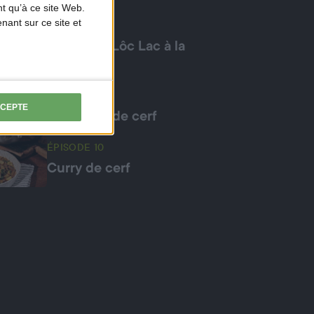
t qu’à ce site Web.
ant sur ce site et
ÉPISODE 8
Chevreuil Lôc Lac à la
plancha
ÉPISODE 9
CCEPTE
Boulettes de cerf
ÉPISODE 10
Curry de cerf