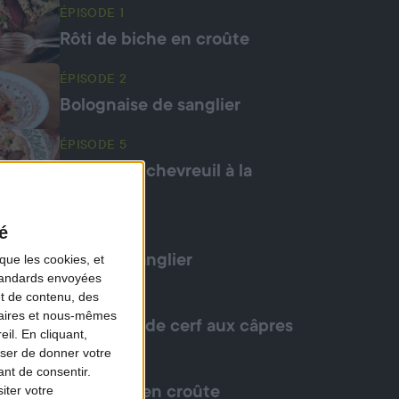
ÉPISODE 1
Rôti de biche en croûte
ÉPISODE 2
Bolognaise de sanglier
ÉPISODE 5
Risotto de chevreuil à la
truffe
é
ÉPISODE 6
que les cookies, et
Mafé de sanglier
standards envoyées
et de contenu, des
ÉPISODE 6
naires et nous-mêmes
Carpaccio de cerf aux câpres
il. En cliquant,
ser de donner votre
ÉPISODE 7
nt de consentir.
iter votre
Chevreuil en croûte