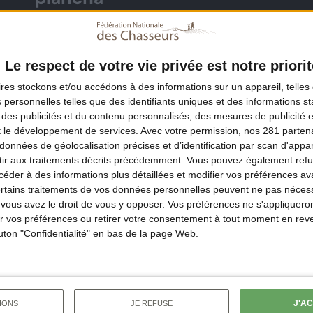
plancha
Le respect de votre vie privée est notre priorit
ires
stockons et/ou accédons à des informations sur un appareil, telles 
 personnelles telles que des identifiants uniques et des informations 
 des publicités et du contenu personnalisés, des mesures de publicité 
t le développement de services.
Avec votre permission, nos 281 parte
données de géolocalisation précises et d’identification par scan d'appare
ir aux traitements décrits précédemment. Vous pouvez également refu
der à des informations plus détaillées et modifier vos préférences ava
ertains traitements de vos données personnelles peuvent ne pas nécess
ous avez le droit de vous y opposer. Vos préférences ne s'appliqueron
 vos préférences ou retirer votre consentement à tout moment en reven
ssi
outon "Confidentialité" en bas de la page Web.
J'A
IONS
JE REFUSE