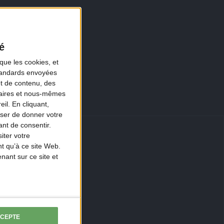
é
que les cookies, et
standards envoyées
et de contenu, des
naires et nous-mêmes
il. En cliquant,
ser de donner votre
nt de consentir.
iter votre
t qu’à ce site Web.
ant sur ce site et
CCEPTE