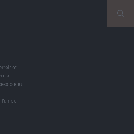
erroir et
où la
essible et
l’air du