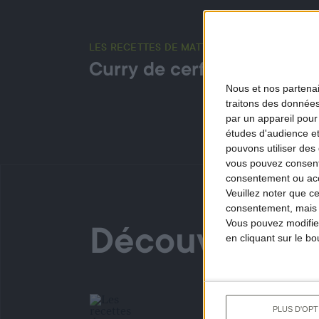
LES RECETTES DE MATTHIEU (4) • ÉPISODE 10
Curry de cerf
Nous et nos
partena
traitons des données
par un appareil pour
études d'audience e
pouvons utiliser des 
vous pouvez consent
consentement ou accé
Veuillez noter que c
consentement, mais v
Vous pouvez modifier
Découvrez au
en cliquant sur le b
PLUS D'OPT